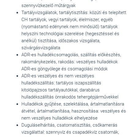
szennyvízkezelő műtárgyak
Tartályvizsgálatok, tartálytisztítás: közúti és telepített
CH tartályok, vegyi tartályok, élelmiszer, egyéb
(nyomástartó edénynek nem minősülő) tartályok
helyszíni technológiai szerelése (hegesztéssel és
anélkül) tisztítása, időszakos vizsgálata,
szivárgásvizsgálata
ADR-es hulladékcsomagolás, szállítás előkészítés,
rakománykezelés, rakodás: veszélyes hulladékok
ADR-es göngyölege és csomagolási módok
ADR-es veszélyes és nem veszélyes
hulladékszállítás: tartályos iszapszállítás
kitolópajzsos tartályautókkal, darabárus
hulladékszállítás önrakodós tehergépjárművekkel
Hulladékok gyűjtése, szelektálása, ártalmatlanításra
átvétel, ártalmatlanítása, hasznosítása: veszélyes és
nem veszélyes hulladékok elhelyezése
Duguláselhárítás, csatornatisztítás, csőkamerás
vizsgálattal: szennyvíz és csapadékvíz csatornák,