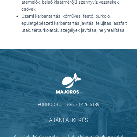
átemelők, belső kisátmérőjű szennyvíz vezetékek,
csövek
Üzemi karbantartás: kőműves, festő, burkoló,
épületgépészeti karbantartás javítás, felújítás, aszfalt
utak, térburkolatok, szegélyek javítása, helyreállítása.
FORRÓDRÓT: +36 70 426 5139
AJÁNLATKÉRÉS
Az ajánlatkérés gombra kattintva kérjen tőlünk ajánlatot