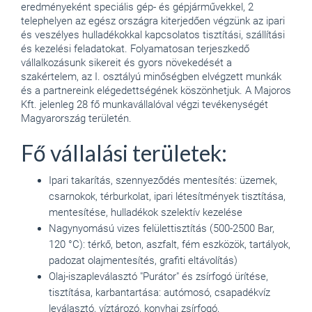
eredményeként speciális gép- és gépjárművekkel, 2
telephelyen az egész országra kiterjedően végzünk az ipari
és veszélyes hulladékokkal kapcsolatos tisztítási, szállítási
és kezelési feladatokat. Folyamatosan terjeszkedő
vállalkozásunk sikereit és gyors növekedését a
szakértelem, az I. osztályú minőségben elvégzett munkák
és a partnereink elégedettségének köszönhetjuk. A Majoros
Kft. jelenleg 28 fő munkavállalóval végzi tevékenységét
Magyarország területén.
Fő vállalási területek:
Ipari takarítás, szennyeződés mentesítés: üzemek,
csarnokok, térburkolat, ipari létesítmények tisztítása,
mentesítése, hulladékok szelektív kezelése
Nagynyomású vizes felülettisztítás (500-2500 Bar,
120 °C): térkő, beton, aszfalt, fém eszközök, tartályok,
padozat olajmentesítés, grafiti eltávolítás)
Olaj-iszapleválasztó "Purátor" és zsírfogó ürítése,
tisztítása, karbantartása: autómosó, csapadékvíz
leválasztó, víztározó, konyhai zsírfogó,